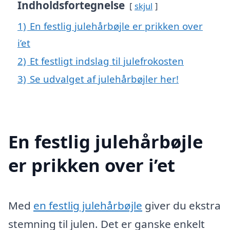
Indholdsfortegnelse
skjul
1)
En festlig julehårbøjle er prikken over
i’et
2)
Et festligt indslag til julefrokosten
3)
Se udvalget af julehårbøjler her!
En festlig julehårbøjle
er prikken over i’et
Med
en festlig julehårbøjle
giver du ekstra
stemning til julen. Det er ganske enkelt