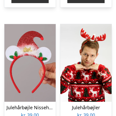
Julehårbøjle Nissehue
Julehårbøjler
kr.
39,00
kr.
39,00