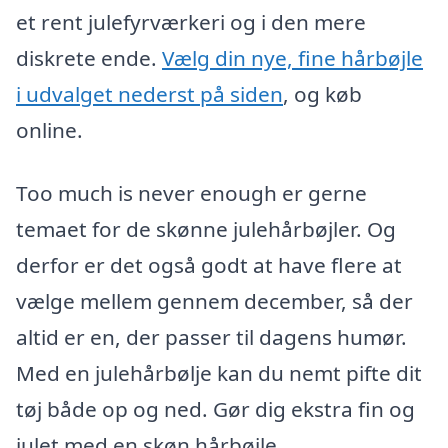
et rent julefyrværkeri og i den mere
diskrete ende.
Vælg din nye, fine hårbøjle
i udvalget nederst på siden
, og køb
online.
Too much is never enough er gerne
temaet for de skønne julehårbøjler. Og
derfor er det også godt at have flere at
vælge mellem gennem december, så der
altid er en, der passer til dagens humør.
Med en julehårbølje kan du nemt pifte dit
tøj både op og ned. Gør dig ekstra fin og
julet med en skøn hårbøjle.