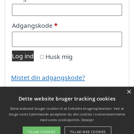
Påkrævet
Adgangskode
*
Log ind
Husk mig
Mistet din adgangskode?
×
Dette website bruger tracking cookies
Dette websted bruger cookies til at forbedre brugeroplevelsen. Ved at
bruge vores hjemmeside accepterer du alle cookies i overensstemmelse
med vores cookiepolitik.
Detaljer
Copyright 2026 - Pilanto Aps
TILLAD COOKIES
TILLAD IKKE COOKIES